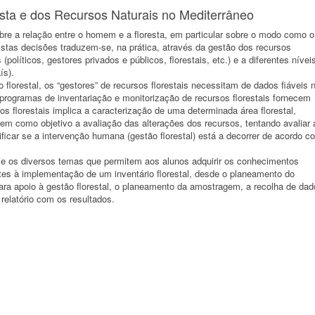
ta e dos Recursos Naturais no Mediterrâneo
obre a relação entre o homem e a floresta, em particular sobre o modo como o
stas decisões traduzem-se, na prática, através da gestão dos recursos
 (políticos, gestores privados e públicos, florestais, etc.) e a diferentes nívei
ís).
 florestal, os “gestores” de recursos florestais necessitam de dados fiáveis 
rogramas de inventariação e monitorização de recursos florestais fornecem
s florestais implica a caracterização de uma determinada área florestal,
tem como objetivo a avaliação das alterações dos recursos, tentando avaliar 
car se a intervenção humana (gestão florestal) está a decorrer de acordo c
m-se os diversos temas que permitem aos alunos adquirir os conhecimentos
ntes à implementação de um inventário florestal, desde o planeamento do
para apoio à gestão florestal, o planeamento da amostragem, a recolha de da