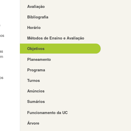
Avaliação
Bibliografia
s
Horário
nos
Métodos de Ensino e Avaliação
Objetivos
as
om
Planeamento
Programa
dos
Turnos
Anúncios
Sumários
Funcionamento da UC
Árvore