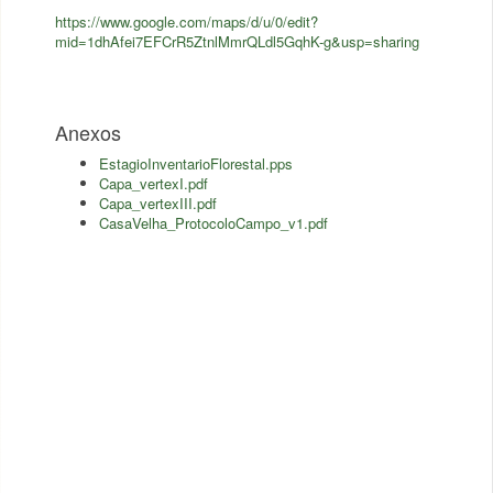
https://www.google.com/maps/d/u/0/edit?
mid=1dhAfei7EFCrR5ZtnlMmrQLdl5GqhK-g&usp=sharing
Anexos
EstagioInventarioFlorestal.pps
Capa_vertexI.pdf
Capa_vertexIII.pdf
CasaVelha_ProtocoloCampo_v1.pdf