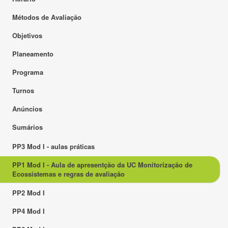
Métodos de Avaliação
Objetivos
Planeamento
Programa
Turnos
Anúncios
Sumários
PP3 Mod I - aulas práticas
PP1 Mod I - Aula de apresentção da UC Monitorização de
Ecossistemas e regras de avaliação
PP2 Mod I
PP4 Mod I