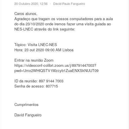
20 Outubro 2020, 12:56
•
David Paulo Fangueiro
Caros alunos,
Agradeço que tragam os vossos computadores para a aula
do dia 23/10/2020 onde iremos fazer uma visita guiada ao
NES-LNEC atravês do link seguinte:
Tópico: Visita LNEC-NES
Hora: 23 out 2020 09:00 AM Lisboa
Entrar na reunião Zoom
https://videoconf-colibri.zoom.us/j/89791447003?
pwd=Umx2WHlQSTV1Mzcyb1ZuaENXSkNUUT09
ID da reunião: 897 9144 7003
Senha de acesso: 807715
Cumprimentos
David Fangueiro