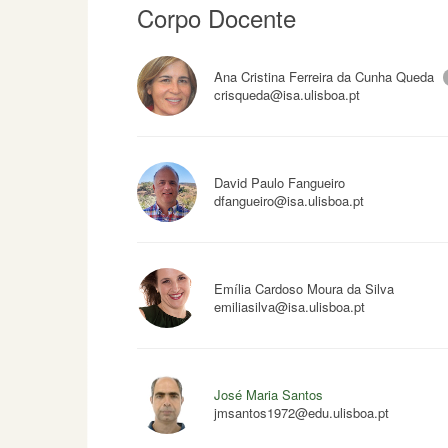
Corpo Docente
Ana Cristina Ferreira da Cunha Queda
crisqueda@isa.ulisboa.pt
David Paulo Fangueiro
dfangueiro@isa.ulisboa.pt
Emília Cardoso Moura da Silva
emiliasilva@isa.ulisboa.pt
José Maria Santos
jmsantos1972@edu.ulisboa.pt