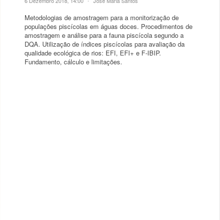
6 Dezembro 2018, 14:00
•
José Maria Santos
Metodologias de amostragem para a monitorização de
populações piscícolas em águas doces. Procedimentos de
amostragem e análise para a fauna piscícola segundo a
DQA. Utilização de índices piscícolas para avaliação da
qualidade ecológica de rios: EFI, EFI+ e F-IBIP.
Fundamento, cálculo e limitações.