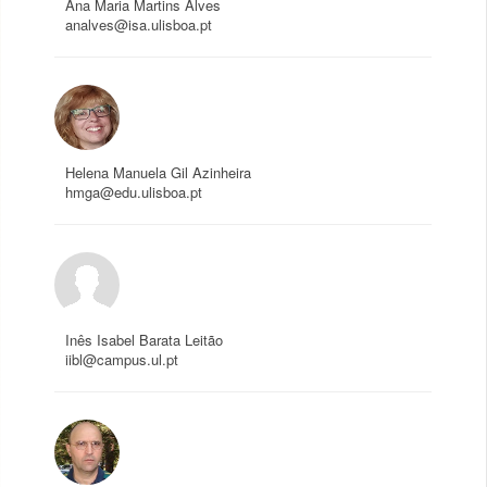
Ana Maria Martins Alves
analves@isa.ulisboa.pt
Helena Manuela Gil Azinheira
hmga@edu.ulisboa.pt
Inês Isabel Barata Leitão
iibl@campus.ul.pt