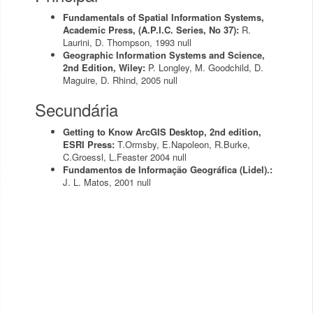
Fundamentals of Spatial Information Systems,
Academic Press, (A.P.I.C. Series, No 37):
R.
Laurini, D. Thompson,
1993
null
Geographic Information Systems and Science,
2nd Edition, Wiley:
P. Longley, M. Goodchild, D.
Maguire, D. Rhind,
2005
null
Secundária
Getting to Know ArcGIS Desktop, 2nd edition,
ESRI Press:
T.Ormsby, E.Napoleon, R.Burke,
C.Groessl, L.Feaster
2004
null
Fundamentos de Informação Geográfica (Lidel).:
J. L. Matos,
2001
null