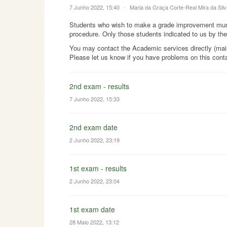
7 Junho 2022, 15:40
•
Maria da Graça Corte-Real Mira da Sil
Students who wish to make a grade improvement must a
procedure. Only those students indicated to us by t
You may contact the Academic services directly (main
Please let us know if you have problems on this cont
2nd exam - results
7 Junho 2022, 15:33
2nd exam date
2 Junho 2022, 23:19
1st exam - results
2 Junho 2022, 23:04
1st exam date
28 Maio 2022, 13:12