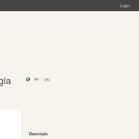
Login
gia
PT
EN
Descrição