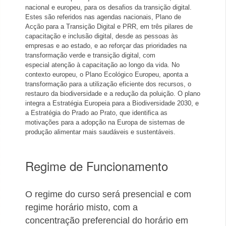
nacional e europeu, para os desafios da
transição digital.
Estes são referidos nas agendas nacionais, Plano de
Acção para a Transição Digital e
PRR
, em três pilares de
capacitação e inclusão digital, desde
as pessoas às
empresas e ao estado,
e
a
o reforça
r
das prioridades na
transformação verde e transição digital, com
especial
atenção
à
capacitação ao longo da
vida. No
contexto europeu, o Plano Ecológico Europeu, aponta a
transformação para a utilização eficiente dos recursos, o
rest
auro da bio
diversidade e a redução
da poluição. O plano
integra a Estratégia Europeia para a Biodiversidade 2030, e
a Estratégia do Prado ao Prato, que identifi
ca as
motivações para a adopção na
Europa de sistemas de
produção alimentar mais saudáveis e sustentáveis.
Regime de Funcionamento
O
regime
do
curso será presencial e com
regime horário misto, com a
concentração
preferencial do horário em