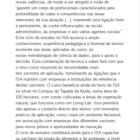
novas valências,
de modo a
ser atingida a visão de
“garantir um corpo
de profissionais caracterizados pela
profundidade de saber e competências nas áreas
relevantes da sua atuação (...), mantend
o uma ligação forte
e permanente,
de cunho influenciador, ao tecido
administrativo, às
empresas e aos vários agentes sociais”.
Este
ciclo de estudos no ISA associa o amplo
conhecimento, experiência
pedagógica
e historial de ensino
existente nas áreas aplicadas do curso, às
novas
metodologias de ciência de dados
,
para o apoio à
decisão. Esta combinação de técnica e saber fará com que
o novo curso responda às necessidades reais
dos
sectores
de aplicação, fomentando as
ligações
que o
ISA mantém com empresas e instituições de referência
destes sectores.
O curso benef
icia ainda d
o facto do
ISA
se situar no Campus da Tapada da Ajuda, numa área de
100 hectares, com zonas cultivadas e áreas de vegetação
natural,
que funciona como um Living Lab.
Isso
permitirá
não apenas
o
contacto directo dos alunos com exemplos
práticos
de aplicação, como criará um ambiente favorável,
em associação com empresas
dos diferentes sectores,
para novos pilotos e oportunidades de inovação.
O ciclo de estudos contribuirá ainda para o ISA capacitar
os sectores da produção alimentar e do ambi
ente, a nível