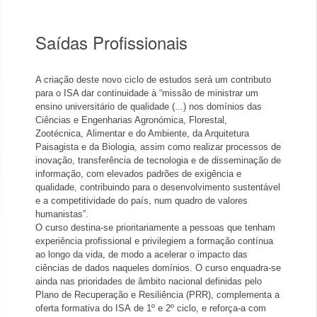
Saídas Profissionais
A criação deste novo ciclo de estudos será um contributo
para o ISA dar continuidade à “missão de ministrar um
ensino univers
itário de qualidade (...) nos
domínios das
Ciências e Engenharias Agronómica, Florestal,
Zootécnica,
Alimentar e do Ambiente, da Arquitetura
Paisagista e da Biologia, assim como realizar
processos de
inovação, transferência de tecnologia e de disseminação de
informação, com elevados padrões de exigência e
quali
dade, contribuindo
para o
desenvolvimento s
ustentável
e a competitividade do país, num quadro de valores
humanistas”.
O curso destina
-
se prioritariamente a pessoas que tenham
experiência profissional e privilegiem a formação contínua
ao longo da vida
, de modo a acelerar o
impacto das
ciências de
dados naqueles
domínios
. O curso enquadra
-
se
ainda nas prioridades de âmbito nacional definidas pelo
Plano de Recuperação e
Resiliência
(PRR)
,
complementa a
oferta formativa
do ISA
de 1º e 2º ciclo,
e
reforça
-
a
com