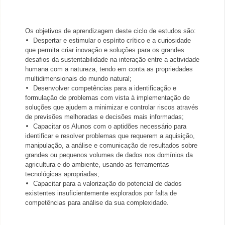
Os objetivos
de aprendizagem deste ciclo de estudos são:
•
Despertar e estimular o espírito crítico e a curiosidade
que permita criar inovação e soluções para os grandes
desafios da su
stentabilidade na interação
entre a actividade
humana com a natureza, tendo em conta a
s propriedades
multidimensionais do mundo natural;
•
Desenvolver competências para a identificação e
formulação de problemas com vista à implementação de
soluções que ajudem a mi
nimizar e controlar
riscos através
de previsões melhoradas e decisões mais informadas;
•
Capacitar os Alunos com o aptidões necessári
o para
identificar e resolver problemas que requerem a aquisição,
manipulação, a análise e comunicação
de resultados sobre
grandes ou pequenos volumes de dados nos domínios da
agricultura e do ambiente, usando as ferramentas
tec
nológicas
apropriadas;
•
Capac
itar para a valorização do potencial de dados
existentes insuficientemente explorados por falta de
competências para análise
da sua complexidade.