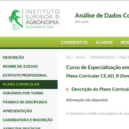
Análise de Dados C
Site curso
CANDIDATOS
ALUNOS
MOB
DESCRIÇÃO
ISA
>
Ensino
>
CEADRSemECTS
> Plano C
REGIME DE ACESSO
Curso de Especialização e
ESTATUTO PROFISSIONAL
Plano Curricular CE.AD_R (Se
PLANO CURRICULAR
Descrição do Plano Curricul
HORÁRIOS POR TURMA
Informação não disponível.
PÁGINAS DE DISCIPLINAS
APRESENTAÇÃO
A informação contida nesta página é da res
CANDIDATURA E INSCRIÇÃO