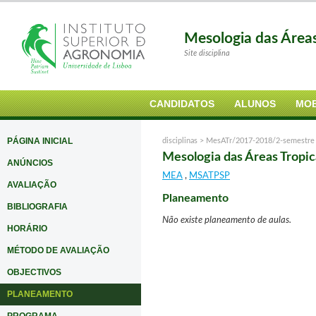
Mesologia das Área
Site disciplina
CANDIDATOS
ALUNOS
MOB
PÁGINA INICIAL
disciplinas >
MesATr/2017-2018/2-semestre
Mesologia das Áreas Tropic
ANÚNCIOS
MEA
,
MSATPSP
AVALIAÇÃO
Planeamento
BIBLIOGRAFIA
Não existe planeamento de aulas.
HORÁRIO
MÉTODO DE AVALIAÇÃO
OBJECTIVOS
PLANEAMENTO