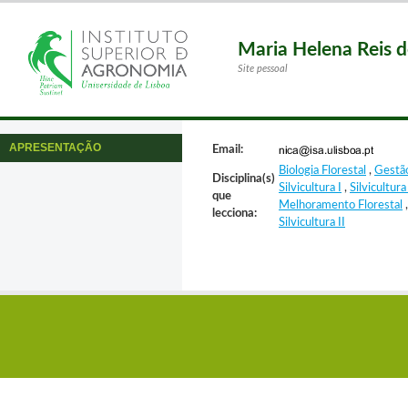
Maria Helena Reis d
Site pessoal
APRESENTAÇÃO
Email:
Biologia Florestal
,
Gestão
Disciplina(s)
Silvicultura I
,
Silvicultura
que
Melhoramento Florestal
lecciona:
Silvicultura II