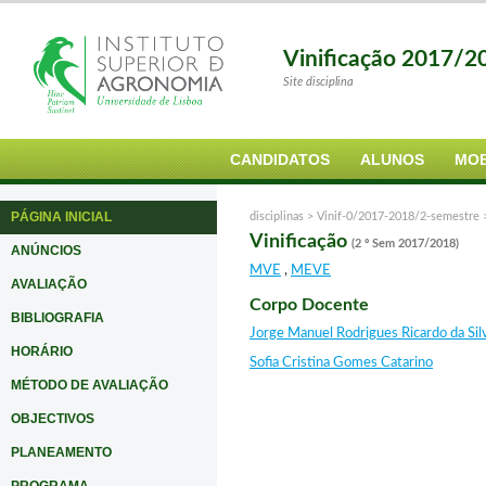
Vinificação 2017/2
Site disciplina
CANDIDATOS
ALUNOS
MOB
PÁGINA INICIAL
disciplinas >
Vinif-0/2017-2018/2-semestre
Vinificação
(2 º Sem 2017/2018)
ANÚNCIOS
MVE
,
MEVE
AVALIAÇÃO
Corpo Docente
BIBLIOGRAFIA
Jorge Manuel Rodrigues Ricardo da Sil
HORÁRIO
Sofia Cristina Gomes Catarino
MÉTODO DE AVALIAÇÃO
OBJECTIVOS
PLANEAMENTO