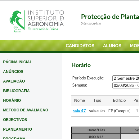
Protecção de Plant
Site disciplina
CANDIDATOS
ALUNOS
MOB
PÁGINA INICIAL
Horário
ANÚNCIOS
Período Execução:
AVALIAÇÃO
Semana:
BIBLIOGRAFIA
HORÁRIO
Nome
Tipo
Edificio
Pis
MÉTODO DE AVALIAÇÃO
sala 47
sala aulas
EP (Campus)
1
OBJECTIVOS
PLANEAMENTO
Horas/Dias
Se
8:00-8:15