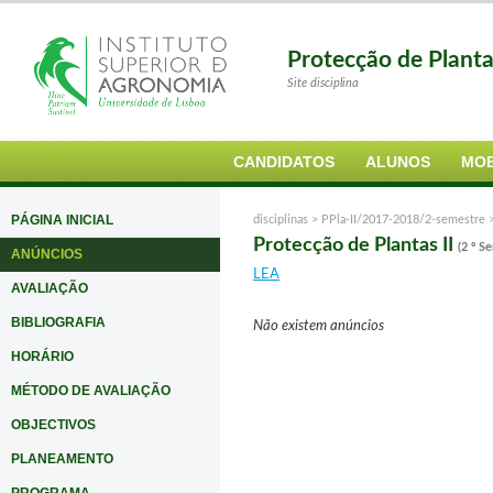
Protecção de Plant
Site disciplina
CANDIDATOS
ALUNOS
MOB
PÁGINA INICIAL
disciplinas >
PPla-II/2017-2018/2-semestre
Protecção de Plantas II
(2 º S
ANÚNCIOS
LEA
AVALIAÇÃO
BIBLIOGRAFIA
Não existem anúncios
HORÁRIO
MÉTODO DE AVALIAÇÃO
OBJECTIVOS
PLANEAMENTO