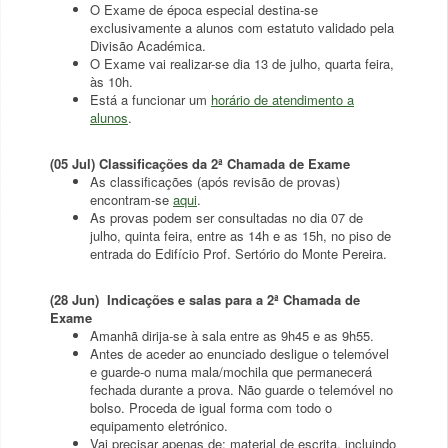
O Exame de época especial destina-se
exclusivamente a alunos com estatuto validado pela
Divisão Académica.
O Exame vai realizar-se dia 13 de julho, quarta feira,
às 10h.
Está a funcionar um
horário de atendimento a
alunos
.
(05 Jul)
Classificações da 2ª Chamada de Exame
As classificações (após revisão de provas)
encontram-se
aqui
.
As provas podem ser consultadas no dia 07 de
julho, quinta feira, entre as 14h e as 15h, no piso de
entrada do Edifício Prof. Sertório do Monte Pereira.
(28 Jun) Indicações e salas para a 2ª Chamada de
Exame
Amanhã dirija-se à sala entre as 9h45 e as 9h55.
Antes de aceder ao enunciado desligue o telemóvel
e guarde-o numa mala/mochila que permanecerá
fechada durante a prova. Não guarde o telemóvel no
bolso. Proceda de igual forma com todo o
equipamento eletrónico.
Vai precisar apenas de: material de escrita, incluindo