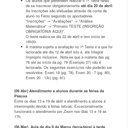
Os alunos que pretendem realizar o 1º Teste terão
de se inscrever obrigatoriamente
até dia 20 de abril
.
As inscrições são efetuadas através da conta de
aluno no Fénix seguindo os apontadores
"Inscrições" → "Avaliações" → "Análise
Matemática" → "Primeiro TESTE (INSCRIÇÃO
OBRIGATÓRIA AQUI)".
O teste realiza-se dia 22 de abril e tem início às
16h30.
A matéria sujeita a avaliação no 1º Teste é a que for
lecionada até dia 12 de abril isto é, até Integral
Impróprio
inclusive
. Note-se que a matéria das pg.
76 até ao início da pg. 79 (Exemplo 37) não é
lecionada. Os seguintes exercícíos não poderão ser
resolvidos: Exerc 19 (pg. 78), Exerc 20 - 7 (pg. 80),
Exerc 20 - 13c) (pg. 81).
(06 Abr) Atendimento a alunos durante as férias da
Páscoa
Entre os dias 13 e 19 de abril o atendimento a alunos é
interrompido devido a férias letivas. Excecionalmente
funcionará o atendimento por
Zoom
nos dias 13 e 18 às
17h.
(06 Mar) Aula de dia 8 de Março (terça-feira) à tarde