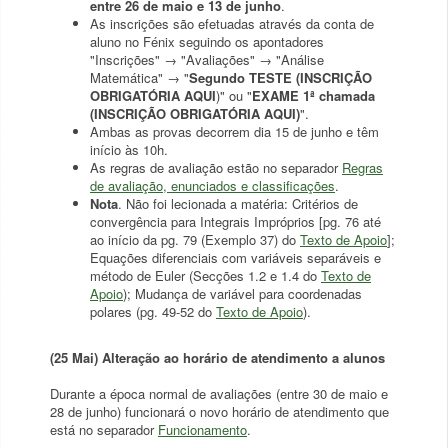
entre 26 de maio e 13 de junho
.
As inscrições são efetuadas através da conta de
aluno no Fénix seguindo os apontadores
"Inscrições" → "Avaliações" → "Análise
Matemática" → "
Segundo TESTE (INSCRIÇÃO
OBRIGATÓRIA AQUI
)" ou "
EXAME 1ª chamada
(INSCRIÇÃO OBRIGATÓRIA AQUI)
".
Ambas as provas decorrem dia 15 de junho e têm
início às 10h.
As regras de avaliação estão no separador
Regras
de avaliação, enunciados e classificações
.
Nota
. Não foi lecionada a matéria: Critérios de
convergência para Integrais Impróprios [pg. 76 até
ao início da pg. 79 (Exemplo 37) do
Texto de Apoio
];
Equações diferenciais com variáveis separáveis e
método de Euler (Secções 1.2 e 1.4 do
Texto de
Apoio
); Mudança de variável para coordenadas
polares (pg. 49-52 do
Texto de Apoio
).
(25 Mai) Alteração ao horário de atendimento a alunos
Durante a época normal de avaliações (entre 30 de maio e
28 de junho) funcionará o novo horário de atendimento que
está no separador
Funcionamento
.