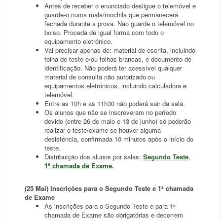
Antes de receber o enunciado desligue o telemóvel e
guarde-o numa mala/mochila que permanecerá
fechada durante a prova. Não guarde o telemóvel no
bolso. Proceda de igual forma com todo o
equipamento eletrónico.
Vai precisar apenas de: material de escrita, incluindo
folha de teste e/ou folhas brancas, e documento de
identificação. Não poderá ter acessível qualquer
material de consulta não autorizado ou
equipamentos eletrónicos, incluindo calculadora e
telemóvel.
Entre as 10h e as 11h30 não poderá sair da sala.
Os alunos que não se inscreveram no período
devido (entre 26 de maio e 13 de junho) só poderão
realizar o teste/exame se houver alguma
desistência, confirmada 10 minutos após o início do
teste.
Distribuição dos alunos por salas:
Segundo Teste
,
1ª chamada de Exame
.
(25 Mai) Inscrições para o Segundo Teste e 1ª chamada
de Exame
As inscrições para o Segundo Teste e para 1ª
chamada de Exame são obrigatórias e decorrem