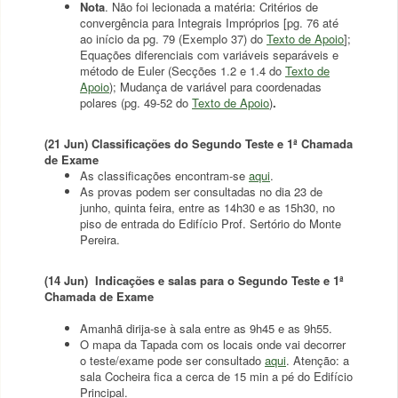
Nota
. Não foi lecionada a matéria: Critérios de
convergência para Integrais Impróprios [pg. 76 até
ao início da pg. 79 (Exemplo 37) do
Texto de Apoio
];
Equações diferenciais com variáveis separáveis e
método de Euler (Secções 1.2 e 1.4 do
Texto de
Apoio
); Mudança de variável para coordenadas
polares (pg. 49-52 do
Texto de Apoio
)
.
(21 Jun)
Classificações do Segundo Teste e 1ª Chamada
de Exame
As classificações encontram-se
aqui
.
As provas podem ser consultadas no dia 23 de
junho, quinta feira, entre as 14h30 e as 15h30, no
piso de entrada do Edifício Prof. Sertório do Monte
Pereira.
(14 Jun) Indicações e salas para o Segundo Teste e 1ª
Chamada de Exame
Amanhã dirija-se à sala entre as 9h45 e as 9h55.
O mapa da Tapada com os locais onde vai decorrer
o teste/exame pode ser consultado
aqui
. Atenção: a
sala Cocheira fica a cerca de 15 min a pé do Edifício
Principal.