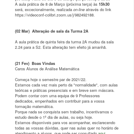
A aula prática de 8 de Março (próxima terça) às
15h30
será, excecionalmente, realizada
on-line
através do link
https://videoconf-colibri.zoom.us/j/982492188.
(02 Mar) Alteração de sala da Turma 2A
A aula prática de quinta feira da turma 2A mudou da sala
2.24 para a S2. Esta alteração tem efeito já amanhã.
(21 Fev) Boas Vindas
Caros Alunos de Análise Matemática
Começa hoje o semestre par de 2021/22.
Estamos cada vez mais perto da "normalidade", com aulas
teóricas e práticas presenciais e em breve sem máscara.
Podem contar com uma equipa de 9 Professores
dedicados, empenhados em contribuir para a vossa
formação matemática.
Porque nada se conquista sem trabalho, incentivamos o
estudo desde o 1º dia de aulas, ou seja hoje.
Estamos disponíveis para vos acompanhar, esclarecendo
todas as vossas dúvidas, quer nas aulas quer no horário de
atendimento a alunos, que pode ser consultado
aqui
.