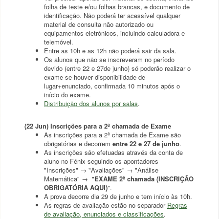
folha de teste e/ou folhas brancas, e documento de
identificação. Não poderá ter acessível qualquer
material de consulta não autorizado ou
equipamentos eletrónicos, incluindo calculadora e
telemóvel.
Entre as 10h e as 12h não poderá sair da sala.
Os alunos que não se inscreveram no período
devido (entre 22 e 27de junho) só poderão realizar o
exame se houver disponibilidade de
lugar+enunciado, confirmada 10 minutos após o
início do exame.
Distribuição dos alunos por salas
.
(22 Jun) Inscrições para a 2ª chamada de Exame
As inscrições para a 2ª chamada de Exame são
obrigatórias e decorrem
entre 22 e 27 de junho
.
As inscrições são efetuadas através da conta de
aluno no Fénix seguindo os apontadores
"Inscrições" → "Avaliações" → "Análise
Matemática" → "
EXAME 2ª chamada (INSCRIÇÃO
OBRIGATÓRIA AQUI)
".
A prova decorre dia 29 de junho e tem início às 10h.
As regras de avaliação estão no separador
Regras
de avaliação, enunciados e classificações
.