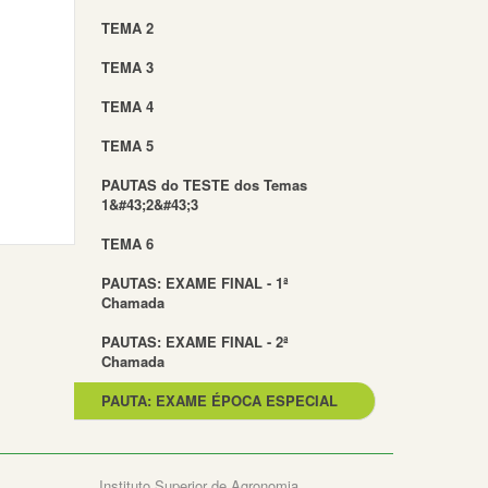
TEMA 2
TEMA 3
TEMA 4
TEMA 5
PAUTAS do TESTE dos Temas
1&#43;2&#43;3
TEMA 6
PAUTAS: EXAME FINAL - 1ª
Chamada
PAUTAS: EXAME FINAL - 2ª
Chamada
PAUTA: EXAME ÉPOCA ESPECIAL
Instituto Superior de Agronomia