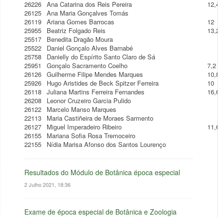
26226
Ana Catarina dos Reis Pereira
12,
26125
Ana Maria Gonçalves Tomás
26119
Ariana Gomes Barrocas
12
25955
Beatriz Folgado Reis
13,
25517
Benedita Dragão Moura
25522
Daniel Gonçalo Alves Barnabé
25758
Danielly do Espírito Santo Claro de Sá
25951
Gonçalo Sacramento Coelho
7,2
26126
Guilherme Filipe Mendes Marques
10,
25926
Hugo Aristides de Beck Spitzer Ferreira
10
26118
Juliana Martins Ferreira Fernandes
16,
26208
Leonor Cruzeiro Garcia Pulido
26122
Marcelo Manso Marques
22113
Maria Castiñeira de Moraes Sarmento
26127
Miguel Imperadeiro Ribeiro
11,
26155
Mariana Sofia Rosa Tremoceiro
22155
Nídia Marisa Afonso dos Santos Lourenço
Resultados do Módulo de Botânica época especial
2 Julho 2021, 18:36
Exame de época especial de Botânica e Zoologia