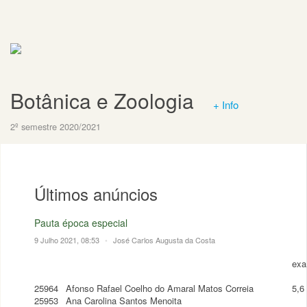
Botânica e Zoologia
+ Info
2º semestre 2020/2021
Últimos anúncios
Pauta época especial
9 Julho 2021, 08:53
•
José Carlos Augusta da Costa
ex
25964
Afonso Rafael Coelho do Amaral Matos Correia
5,6
25953
Ana Carolina Santos Menoita