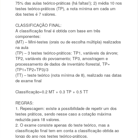
75% das aulas teórico-práticas (há faltas!); 2) média 10 nos
testes teórico-práticos (TP), a nota mínima em cada um
dos testes é 7 valores.
CLASSIFICAÇÃO FINAL:
A classificação final é obtida com base em três
componentes:
(MT) – Mini-testes (orais ou de escolha múltipla) realizados
na aula
(TP) – 3 testes teórico-práticos: TP1, variáveis da árvore;
TP2, variáveis do povoamento; TP3, amostragem e
processamento de dados de inventário florestal, TP=
(TP1+TP2+TP3)/3
(TT) – teste teórico (nota mínima de 8), realizado nas datas
de exame final
Classificação=0.2 MT + 0.3 TP + 0.5 TT
REGRAS:
1. Repescagem: existe a possibilidade de repetir um dos
testes práticos, sendo nesse caso a cotação máxima
reduzida para 18 valores.
2. O exame consiste apenas do teste teórico, mas a
classificação final tem em conta a classificação obtida ao
longo do ano nos testes teórico-práticos.