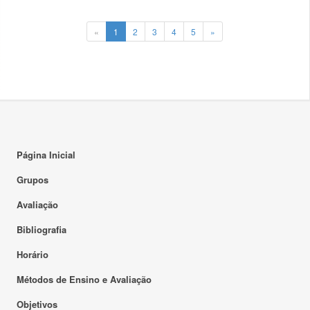
«
1
2
3
4
5
»
Página Inicial
Grupos
Avaliação
Bibliografia
Horário
Métodos de Ensino e Avaliação
Objetivos