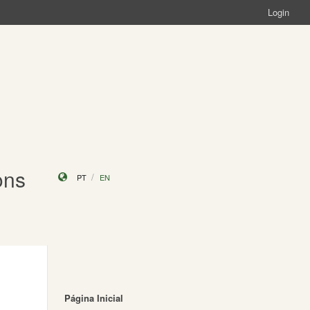
Login
ons
PT
EN
Página Inicial