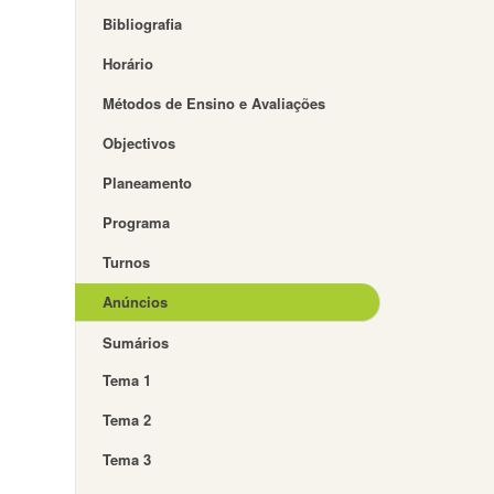
Bibliografia
Horário
Métodos de Ensino e Avaliações
Objectivos
Planeamento
Programa
Turnos
Anúncios
Sumários
Tema 1
Tema 2
Tema 3