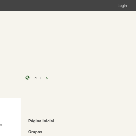
Login
PT
EN
Página Inicial
º
Grupos