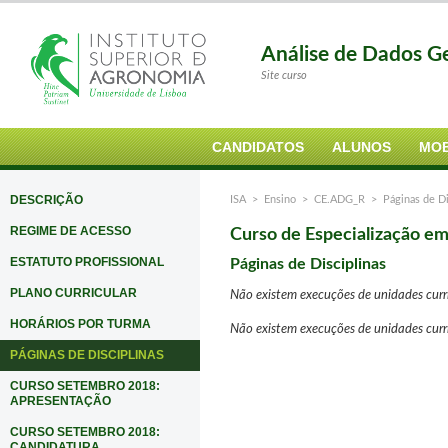
Análise de Dados G
Site curso
CANDIDATOS
ALUNOS
MOB
DESCRIÇÃO
ISA
>
Ensino
>
CE.ADG_R
> Páginas de Di
REGIME DE ACESSO
Curso de Especialização e
ESTATUTO PROFISSIONAL
Páginas de Disciplinas
PLANO CURRICULAR
Não existem execuções de unidades curri
HORÁRIOS POR TURMA
Não existem execuções de unidades curric
PÁGINAS DE DISCIPLINAS
CURSO SETEMBRO 2018:
APRESENTAÇÃO
CURSO SETEMBRO 2018:
CANDIDATURA