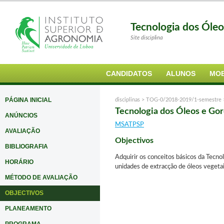
Tecnologia dos Óle
Site disciplina
CANDIDATOS
ALUNOS
MOB
PÁGINA INICIAL
disciplinas >
TOG-0/2018-2019/1-semestre
Tecnologia dos Óleos e Go
ANÚNCIOS
MSATPSP
AVALIAÇÃO
Objectivos
BIBLIOGRAFIA
Adquirir os conceitos básicos da Tecnol
HORÁRIO
unidades de extracção de óleos vegetais
MÉTODO DE AVALIAÇÃO
OBJECTIVOS
PLANEAMENTO