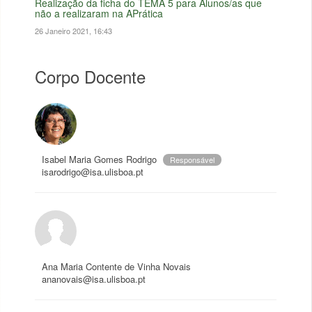
Realização da ficha do TEMA 5 para Alunos/as que
não a realizaram na APrática
26 Janeiro 2021, 16:43
Corpo Docente
Isabel Maria Gomes Rodrigo
Responsável
isarodrigo@isa.ulisboa.pt
Ana Maria Contente de Vinha Novais
ananovais@isa.ulisboa.pt