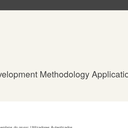
velopment Methodology Applicati
membros do grupo: Utilizadores Autenticados