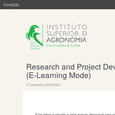
FenixEdu
Research and Project De
(E-Learning Mode)
1º semestre 2023/2024
Este artigo é privado e está apenas disponivel para 