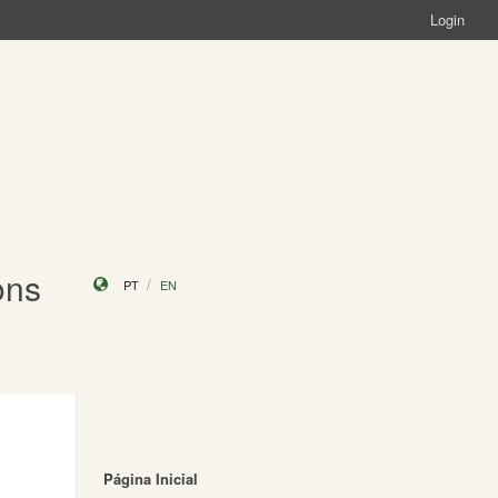
Login
ons
PT
EN
Página Inicial