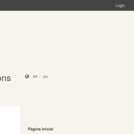
Login
ons
PT
EN
Página Inicial