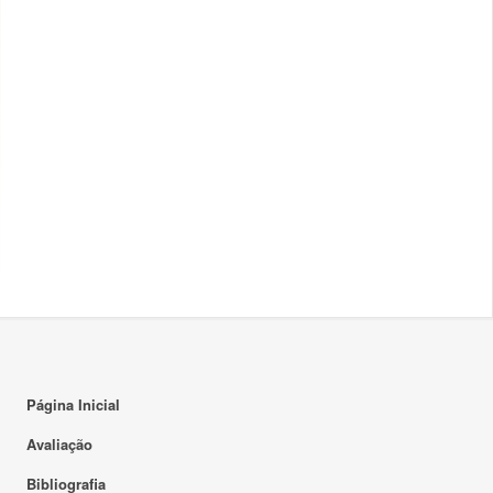
14:00
15:00
16:00
17:00
18:00
19:00
20:00
21:00
22:00
Página Inicial
23:00
Avaliação
Bibliografia