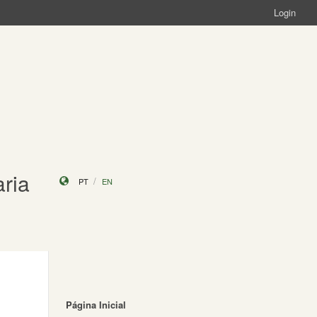
Login
ria
PT
EN
Página Inicial