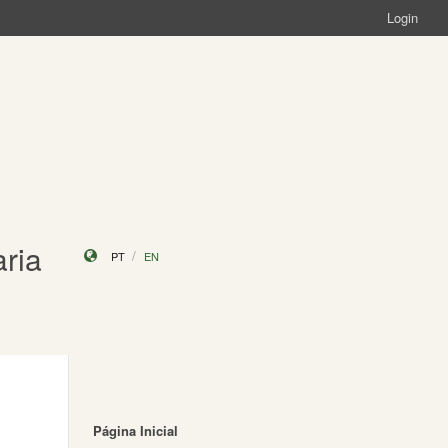
Login
ria
PT
EN
Página Inicial