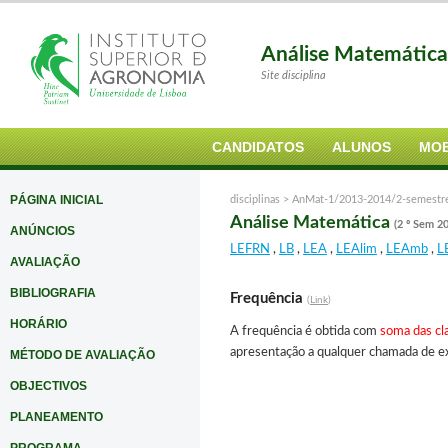
Análise Matemátic
Site disciplina
CANDIDATOS
ALUNOS
MOB
PÁGINA INICIAL
disciplinas >
AnMat-1/2013-2014/2-semestr
Análise Matemática
(2 º Sem 2
ANÚNCIOS
LEFRN
,
LB
,
LEA
,
LEAlim
,
LEAmb
,
L
AVALIAÇÃO
BIBLIOGRAFIA
Frequência
(
Link
)
HORÁRIO
A frequência é obtida com
soma das cla
apresentação a qualquer chamada de ex
MÉTODO DE AVALIAÇÃO
OBJECTIVOS
PLANEAMENTO