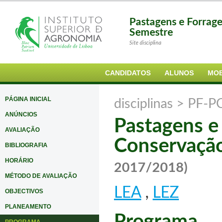
Pastagens e Forrag
Semestre
Site disciplina
CANDIDATOS
ALUNOS
MOB
PÁGINA INICIAL
disciplinas >
PF-P
ANÚNCIOS
Pastagens e
AVALIAÇÃO
Conservação
BIBLIOGRAFIA
HORÁRIO
2017/2018)
MÉTODO DE AVALIAÇÃO
LEA
,
LEZ
OBJECTIVOS
PLANEAMENTO
Programa