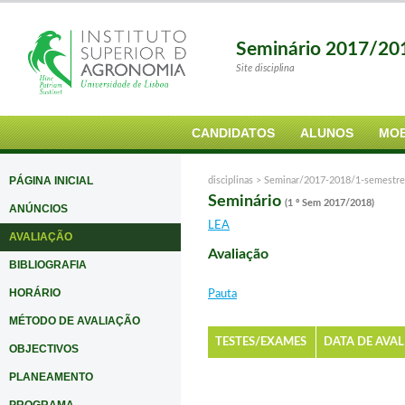
Seminário 2017/20
Site disciplina
CANDIDATOS
ALUNOS
MOB
PÁGINA INICIAL
disciplinas >
Seminar/2017-2018/1-semestre
Seminário
(1 º Sem 2017/2018)
ANÚNCIOS
LEA
AVALIAÇÃO
Avaliação
BIBLIOGRAFIA
HORÁRIO
Pauta
MÉTODO DE AVALIAÇÃO
TESTES/EXAMES
DATA DE AVA
OBJECTIVOS
PLANEAMENTO