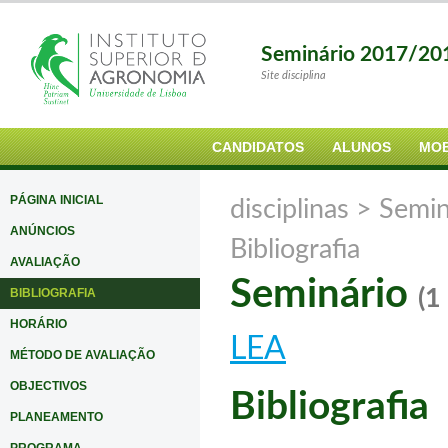
Seminário 2017/20
Site disciplina
CANDIDATOS
ALUNOS
MOB
PÁGINA INICIAL
disciplinas >
Semi
ANÚNCIOS
Bibliografia
AVALIAÇÃO
Seminário
(1
BIBLIOGRAFIA
HORÁRIO
LEA
MÉTODO DE AVALIAÇÃO
OBJECTIVOS
Bibliografia
PLANEAMENTO