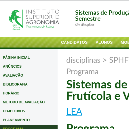
Sistemas de Produçã
Semestre
Site disciplina
CANDIDATOS
ALUNOS
MOB
PÁGINA INICIAL
disciplinas >
SPHF
ANÚNCIOS
Programa
AVALIAÇÃO
Sistemas de
BIBLIOGRAFIA
Frutícola e V
HORÁRIO
MÉTODO DE AVALIAÇÃO
LEA
OBJECTIVOS
PLANEAMENTO
Programa