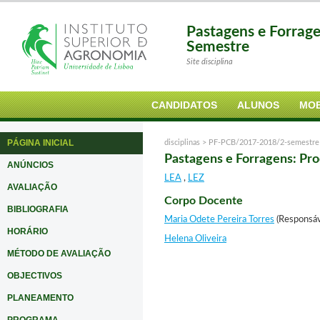
Pastagens e Forrag
Semestre
Site disciplina
CANDIDATOS
ALUNOS
MOB
PÁGINA INICIAL
disciplinas >
PF-PCB/2017-2018/2-semestre
Pastagens e Forragens: Pr
ANÚNCIOS
LEA
,
LEZ
AVALIAÇÃO
Corpo Docente
BIBLIOGRAFIA
Maria Odete Pereira Torres
(Responsáv
HORÁRIO
Helena Oliveira
MÉTODO DE AVALIAÇÃO
OBJECTIVOS
PLANEAMENTO