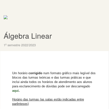
Álgebra Linear
1º semestre 2022/2023
Um horário
corrigido
num formato gráfico mais legível dos
blocos das turmas teóricas e das turmas práticas e que
inclui ainda todos os horários de atendimento aos alunos
para esclarecimento de dúvidas pode ser descarregado
aqui
.
Horário das turmas (as salas estão indicadas entre
parênteses)