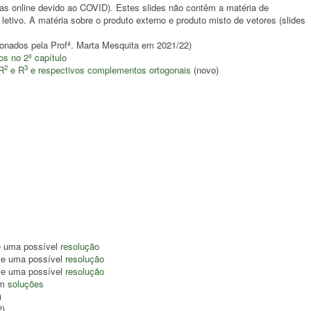
as online devido ao COVID). Estes slides não contêm a matéria de
etivo. A matéria sobre o produto externo e produto misto de vetores (slides
ionados pela Profª. Marta Mesquita em 2021/22)
s no 2º capítulo
2
3
R
e R
e respectivos complementos ortogonais
(novo)
e uma possível
resolução
 e uma possível
resolução
 e uma possível
resolução
om
soluções
)
2)