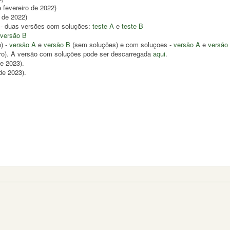
 fevereiro de 2022)
 de 2022)
) - duas versões com soluções:
teste A
e
teste B
versão B
) -
versão A
e
versão B
(sem soluções) e com soluçoes -
versão A
e
versão
iro). A versão com soluções pode ser descarregada
aqui
.
de 2023).
de 2023).