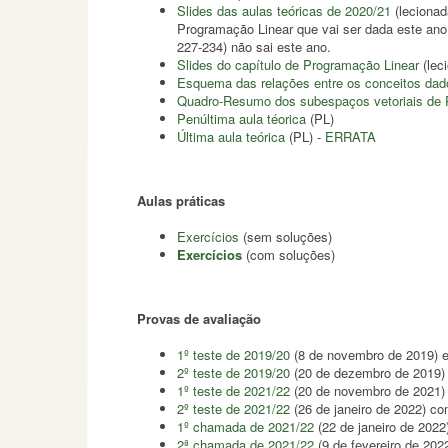
Slides das aulas teóricas de 2020/21
(lecionad
Programação Linear que vai ser dada este ano l
227-234) não sai este ano.
Slides do capítulo de Programação Linear
(lec
Esquema das relações entre os conceitos dado
Quadro-Resumo dos subespaços vetoriais de 
Penúltima aula téorica
(PL)
Última aula teórica
(PL) -
ERRATA
Aulas práticas
Exercícios
(sem soluções)
Exercícios
(com soluções)
Provas de avaliação
1º teste de 2019/20
(8 de novembro de 2019) 
2º teste de 2019/20
(20 de dezembro de 2019)
1º teste de 2021/22
(20 de novembro de 2021)
2º teste de 2021/22
(26 de janeiro de 2022) c
1º chamada de 2021/22
(22 de janeiro de 2022
2ª chamada de 2021/22
(9 de fevereiro de 202