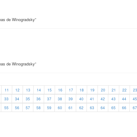
unas de Winogradsky”
unas de Winogradsky”
11
12
13
14
15
16
17
18
19
20
21
22
2
33
34
35
36
37
38
39
40
41
42
43
44
45
55
56
57
58
59
60
61
62
63
64
65
66
67