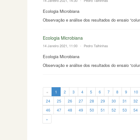
14 Janeiro 2021, 14:30
•
Pedro Talhinhas
Ecologia Microbiana
Observação e análise dos resultados do ensaio “col
Ecologia Microbiana
14 Janeiro 2021, 11:00
•
Pedro Talhinhas
Ecologia Microbiana
Observação e análise dos resultados do ensaio “col
«
1
2
3
4
5
6
7
8
9
10
24
25
26
27
28
29
30
31
32
46
47
48
49
50
51
52
53
54
»