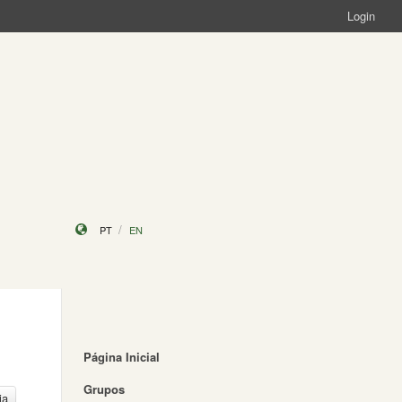
Login
PT
EN
Página Inicial
Grupos
ia