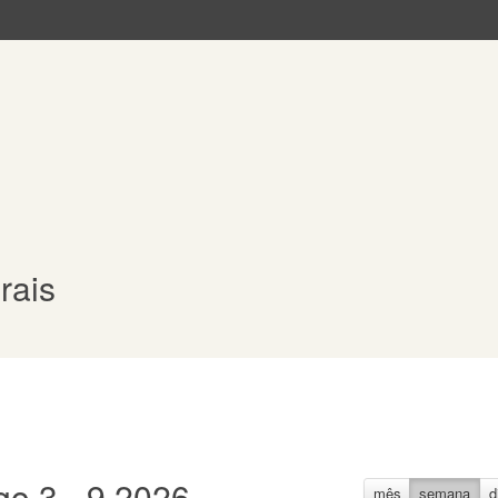
rais
go 3 - 9 2026
mês
semana
d