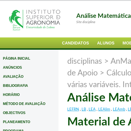
Análise Matemátic
Site disciplina
CANDIDATOS
ALUNOS
MOB
PÁGINA INICIAL
disciplinas >
AnMa
ANÚNCIOS
de Apoio
> Cálculo
AVALIAÇÃO
várias variáveis. I
BIBLIOGRAFIA
Análise Ma
HORÁRIO
MÉTODO DE AVALIAÇÃO
LEFRN
,
LB
,
LEA
,
LEAlim
,
LEAmb
,
L
OBJECTIVOS
Material de
PLANEAMENTO