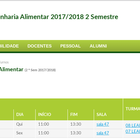
nharia Alimentar 2017/2018 2 Semestre
ILIDADE
DOCENTES
PESSOAL
ALUMNI
Turnos
 Alimentar
(2 º Sem 2017/2018)
TURMA
DIA
INÍCIO
FIM
SALA
Qui
11:00
13:30
sala 47
08 LEAli
07 LEAli
Sex
11:00
13:30
sala 47