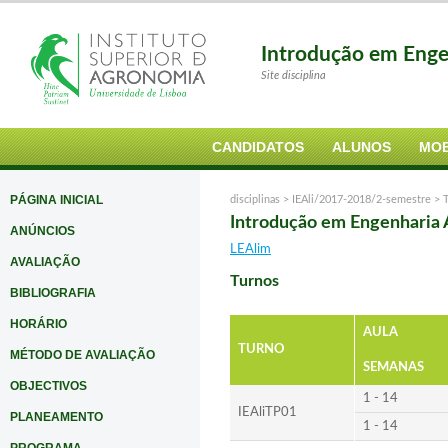
Introdução em Enge
Site disciplina
CANDIDATOS
ALUNOS
MOB
PÁGINA INICIAL
disciplinas >
IEAli/2017-2018/2-semestre
>
Introdução em Engenharia
ANÚNCIOS
LEAlim
AVALIAÇÃO
Turnos
BIBLIOGRAFIA
HORÁRIO
AULA
TURNO
MÉTODO DE AVALIAÇÃO
SEMANAS
OBJECTIVOS
1 - 14
IEAliTP01
PLANEAMENTO
1 - 14