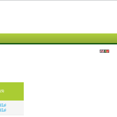
(S)
(1a)
(1a)