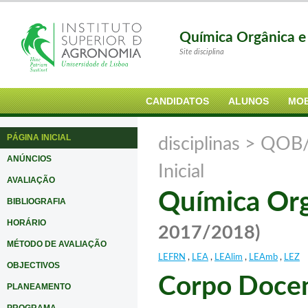
Química Orgânica e
Site disciplina
CANDIDATOS
ALUNOS
MOB
PÁGINA INICIAL
disciplinas >
QOB/
ANÚNCIOS
Inicial
AVALIAÇÃO
Química Org
BIBLIOGRAFIA
HORÁRIO
2017/2018)
MÉTODO DE AVALIAÇÃO
LEFRN
,
LEA
,
LEAlim
,
LEAmb
,
LEZ
OBJECTIVOS
Corpo Doce
PLANEAMENTO